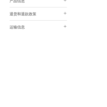
产品信息
我是产品细节。我是添加有关您的产品
退货和退款政策
的更多信息的好地方，例如尺寸、材
料、保养和清洁说明。这也是一个很好
我是退货和退款政策。我是一个让您的
的空间，可以写出使该产品与众不同的
运输信息
客户知道如果他们对购买不满意该怎么
原因以及您的客户如何从该产品中受
做的好地方。制定直截了当的退款或换
益。
我是运输政策。我是添加有关您的运输
货政策是建立信任并让您的客户放心购
方式、包装和成本的更多信息的好地
买的好方法。
方。提供有关您的运输政策的直接信息
是建立信任并让您的客户放心他们可以
放心地从您那里购买的好方法。